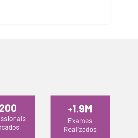
200
.9M
1
+
issionais
Exames
ocados
Realizados