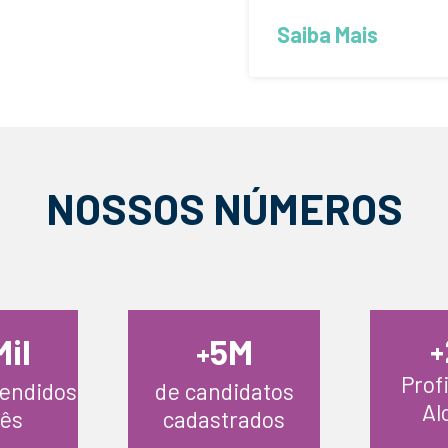
Saiba Mais
NOSSOS NÚMEROS
Mil
M
5
+
+
Prof
tendidos
de candidatos
Al
ês
cadastrados