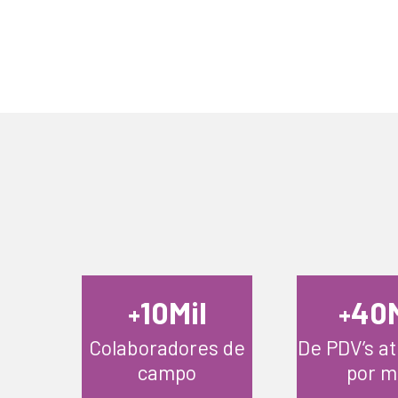
Mil
10
40
+
+
Colaboradores de
De PDV’s a
campo
por m